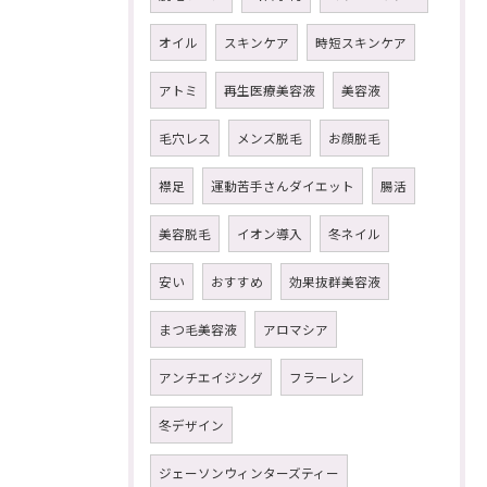
オイル
スキンケア
時短スキンケア
アトミ
再生医療美容液
美容液
毛穴レス
メンズ脱毛
お顔脱毛
襟足
運動苦手さんダイエット
腸活
美容脱毛
イオン導入
冬ネイル
安い
おすすめ
効果抜群美容液
まつ毛美容液
アロマシア
アンチエイジング
フラーレン
冬デザイン
ジェーソンウィンターズティー