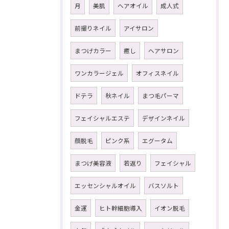
月
美肌
ヘアオイル
成人式
前撮りネイル
アイサロン
まつげカラー
癒し
ヘアサロン
ワンカラージェル
オフィスネイル
ドテラ
秋ネイル
まつ毛パーマ
フェイシャルエステ
デザインネイル
顔脱毛
ピンク系
エグータム
まつげ美容液
若返り
フェイシャル
エッセンシャルオイル
バスソルト
金運
ヒト幹細胞導入
イオン脱毛