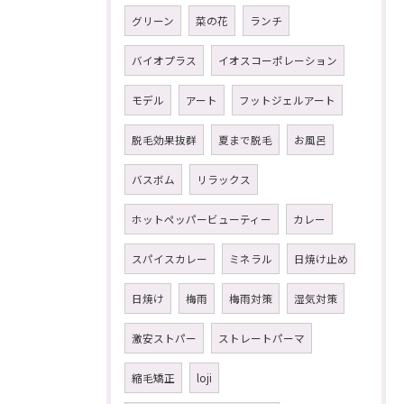
グリーン
菜の花
ランチ
バイオプラス
イオスコーポレーション
モデル
アート
フットジェルアート
脱毛効果抜群
夏まで脱毛
お風呂
バスボム
リラックス
ホットペッパービューティー
カレー
スパイスカレー
ミネラル
日焼け止め
日焼け
梅雨
梅雨対策
湿気対策
激安ストパー
ストレートパーマ
縮毛矯正
loji