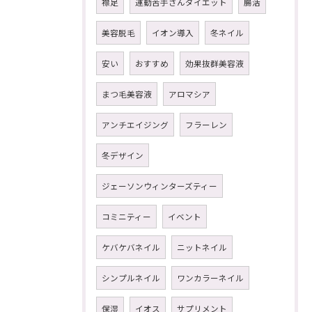
襟足
運動苦手さんダイエット
腸活
美容脱毛
イオン導入
冬ネイル
安い
おすすめ
効果抜群美容液
まつ毛美容液
アロマシア
アンチエイジング
フラーレン
冬デザイン
ジェーソンウィンターズティー
コミニティー
イベント
ケバケバネイル
ニットネイル
シンプルネイル
ワンカラーネイル
保湿
イオス
サプリメント