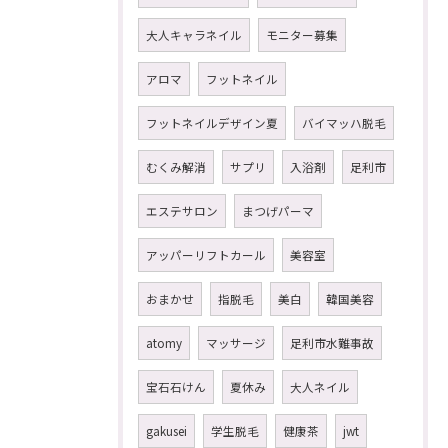
大人キャラネイル
モニター募集
アロマ
フットネイル
フットネイルデザイン夏
バイマッハ脱毛
むくみ解消
サプリ
入浴剤
足利市
エステサロン
まつげパーマ
アッパーリフトカール
美容室
おまかせ
指脱毛
美白
韓国美容
atomy
マッサージ
足利市水難事故
宝石石けん
夏休み
大人ネイル
gakusei
学生脱毛
健康茶
jwt