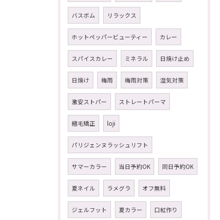
バスボム
リラックス
ホットペッパービューティー
カレー
スパイスカレー
ミネラル
日焼け止め
日焼け
梅雨
梅雨対策
湿気対策
激安ストパー
ストレートパーマ
縮毛矯正
loji
パリジェンヌラッシュリフト
サマーカラー
当日予約OK
同日予約OK
夏ネイル
ラメグラ
オフ無料
ジェルフット
夏カラー
口紅作り